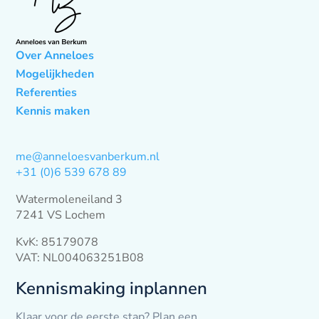
Over Anneloes
Mogelijkheden
Referenties
Kennis maken
me@anneloesvanberkum.nl
+31 (0)6 539 678 89
Watermoleneiland 3
7241 VS Lochem
KvK: 85179078
VAT: NL004063251B08
Kennismaking inplannen
Klaar voor de eerste stap? Plan een