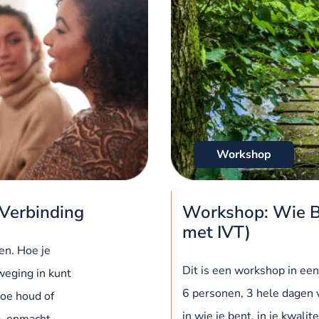
Workshop
 Verbinding
Workshop: Wie B
met IVT)
ten. Hoe je
Dit is een workshop in ee
weging in kunt
6 personen, 3 hele dagen vo
Hoe houd of
in wie je bent, in je kwalit
g, onmacht,