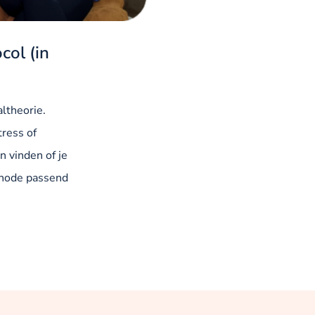
col (in
altheorie.
tress of
n vinden of je
thode passend