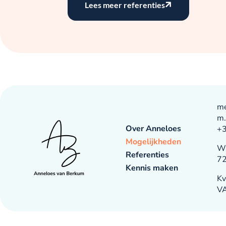
Lees meer referenties
me
m.
Over Anneloes
+3
Mogelijkheden
Wa
Referenties
7
Kennis maken
Kv
V