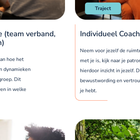
Traject
ie (team verband,
Individueel Coach
n)
Neem voor jezelf de ruimte
aan hoe het
met je is, kijk naar je pat
 en dynamieken
hierdoor inzicht in jezelf. D
 groep. Dit
bewustwording en vertrou
wen in welke
je hebt.