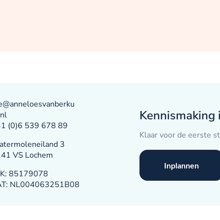
@anneloesvanberku
Kennismaking 
nl
1 (0)6 539 678 89
Klaar voor de eerste s
termoleneiland 3
241 VS Lochem
Inplannen
K: 85179078
AT: NL004063251B08