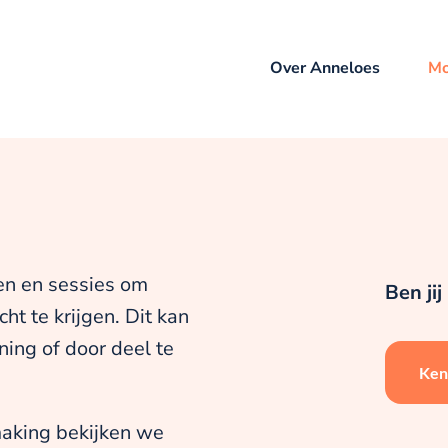
Over Anneloes
Mo
gen en sessies om
Ben ji
ht te krijgen. Dit kan
ning of door deel te
Ken
making bekijken we